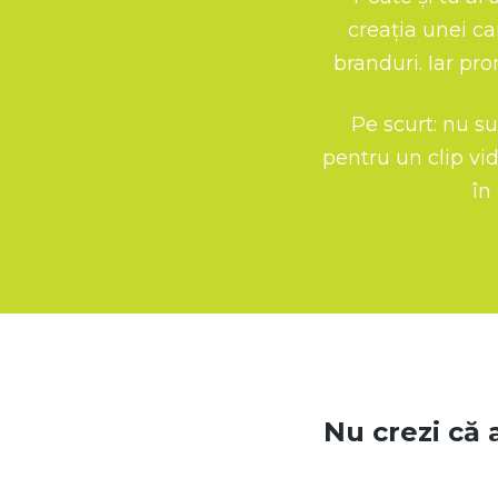
să fie on top
creația unei c
branduri. Iar pro
Pe scurt: nu su
Îți recomand
pentru un clip vid
campanie care 
în
bune rezultate, 
actual, pe nișa ta
Nu crezi că 