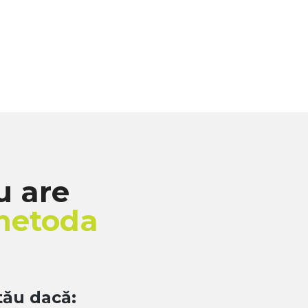
u are
metoda
tău dacă: