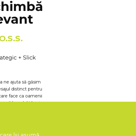
chimbă
levant
.S.S.
tegic + Slick
ea ne ajuta să găsim
sajul distinct pentru
 care face ca oamenii
ească brandul tău și
de la tine.
 care își asumă
d