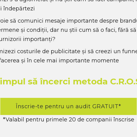
îi îndepărtezi
evoie să comunici mesaje importante despre brand
ermene și condiții, dar nu știi cum să o faci, fără s
furnizorii importanți?
imizezi costurile de publicitate și să creezi un funn
 afacerea și în cele mai importante momente
timpul să încerci metoda C.R.O.
Înscrie-te pentru un audit GRATUIT*
*Valabil pentru primele 20 de companii înscrise