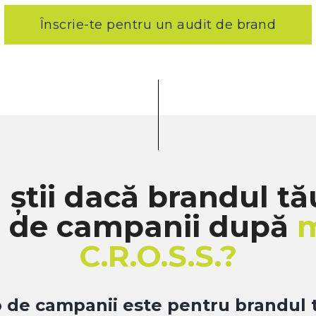
Înscrie-te pentru un audit de brand
știi dacă brandul tă
e de campanii după
C.R.O.S.S.?
p de campanii este pentru brandul 