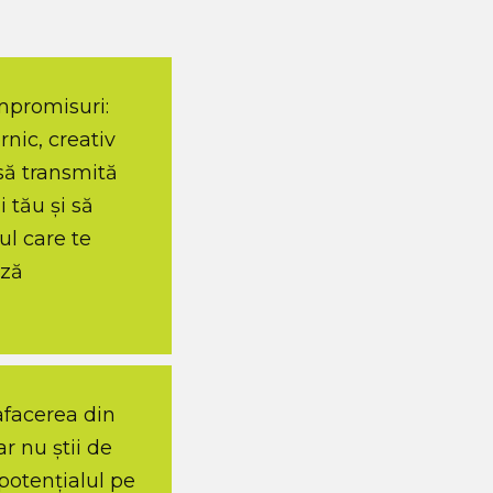
mpromisuri:
nic, creativ
să transmită
 tău și să
ul care te
ază
afacerea din
ar nu știi de
potențialul pe