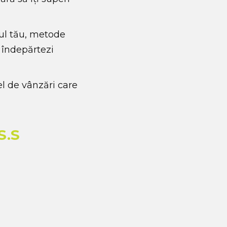
ul tău, metode
ă îndepărtezi
el de vânzări care
S.S