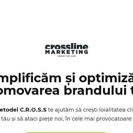
mplificăm și optimi
omovarea brandului 
etodei C.R.O.S.S
te ajutăm să crești loialitatea cl
tău și să ataci piețe noi, în cele mai provocatoar