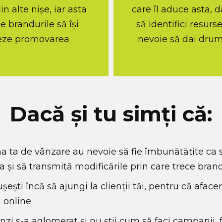
in alte nișe, iar asta
care îl aduce asta, d
e brandurile să își
să identifici resurs
eze promovarea
nevoie să dai drumu
Dacă și tu simți că:
ina ta de vânzare au nevoie să fie îmbunătățite ca 
a și să transmită modificările prin care trece bran
șești încă să ajungi la clienții tăi, pentru că afac
 online
nzi s-a aglomerat și nu știi cum să faci campanii, f