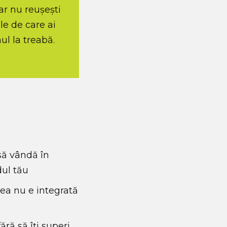
ar nu reușești
ele de care ai
l la treabă.
să vândă în
dul tău
erea nu e integrată
ără să îți superi