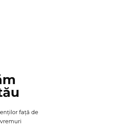
zăm
tău
ienților față de
e vremuri