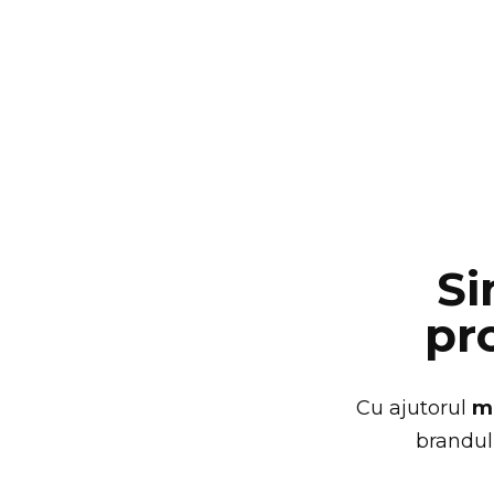
Si
pr
Cu ajutorul
m
brandul 