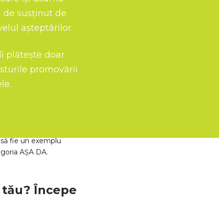
osturile campaniilor
 de susținut de
m ca scop ca banii
elul așteptărilor.
n promovare să se
business.
îi plătește doar
osturile promovării
le.
re bună, o execuție
rată. Pentru că
 să fie un exemplu
egoria AȘA DA.
l tău? Începe