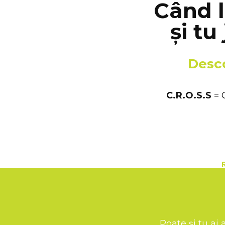
Când 
și tu
Desc
C.R.O.S.S
= 
Croim campanii
context, mediu
răspundem în 
provocările actu
tonul și mesajul ca
Poate și tu ai