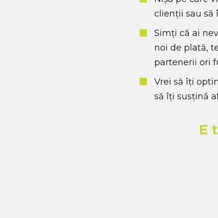
clienții sau să 
Simți că ai n
noi de plată, t
partenerii ori 
Vrei să îți opt
să îți susțină
E 