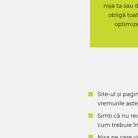
nișa ta sau d
obligă toat
optimiz
Site-ul și pag
vremurile aste
Simți că nu reu
cum trebuie în
Nișa pe care vi