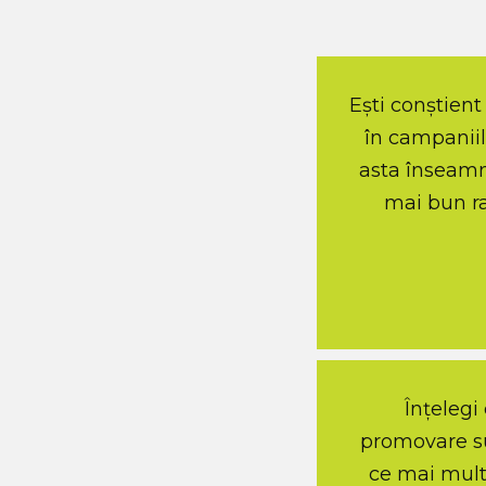
Ești conștient
în campaniil
asta înseamnă
mai bun ra
Înțelegi
promovare su
ce mai mult