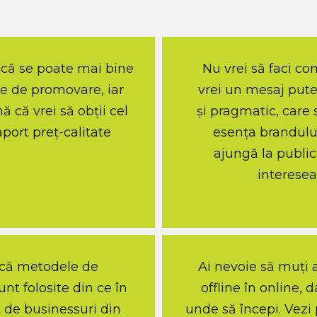
 că se poate mai bine
Nu vrei să faci co
e de promovare, iar
vrei un mesaj puter
 că vrei să obții cel
și pragmatic, care 
port preț-calitate
esența brandului
ajungă la public
interese
 că metodele de
Ai nevoie să muți 
nt folosite din ce în
offline în online, d
 de businessuri din
unde să începi. Vezi 